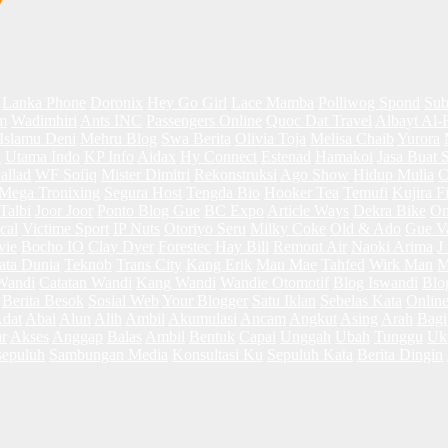
Lanka Phone
Doronix
Hey Go Girl
Lace Mamba
Polliwog Spond
Sub
m
Wadimhiri
Ants INC
Passengers Online
Quoc Dat Travel
Albayt Al-
Islamu Deni
Mehru Blog
Swa Berita
Olivia Toja
Melisa Chaib
Yurora
a
Utama Indo
KP Info
Aidax
Hy Connect
Estenad
Hamakoi
Jasa Buat 
allad
WF Sofiq
Mister Dimitri
Rekonstruksi
Ago Show
Hidup Mulia
C
Mega Tronixing
Segura Host
Tengda Bio
Hooker Tea
Temufi
Kujira F
albi
Joor Joor
Ponto Blog Gue
BC Expo
Article Ways
Dekra Bike
On
cal
Victime Sport
IP Nuts
Otoriyo Seru
Milky Coke
Old & Ado
Gue V
vie
Bocho IO
Clay Dyer
Forestec
Hay Bill
Remont Air
Naoki Arima
J
ta Dunia
Teknob
Trans City
Kang Erik
Mau Mae
Tahfed
Wirk Man
M
Wandi
Catatan Wandi
Kang Wandi
Wandie Otomotif
Blog Iswandi
Blo
Berita Besok
Sosial Web
Your Blogger
Satu Iklan
Sebelas Kata
Online
dat
Abai
Alun
Alih
Ambil
Akumulasi
Ancam
Angkut
Asing
Arah
Bagi
r
Akses
Anggap
Balas
Ambil
Bentuk
Capai
Unggah
Ubah
Tunggu
Uk
epuluh
Sambungan Media
Konsultasi Ku
Sepuluh Kata
Berita Dingin