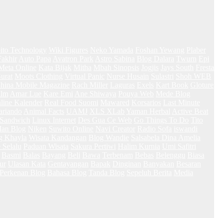
ito Technology
Wiki Figures
Neko Yamada
Foshan Yewang
Plaber
Fakhir
Auto Papa
Avatron Park
Astro Sabina
Blog Dalara
Twurn
Epi
Meta Online
Kata Bijak
Mitha
Mbah Sinopsis
Jogjis
Jays South
Fresta
Surat
Moots Clothing
Virtual Panic
Nurse Husain
Sulastri
Shoh WEB
hina Mobile Magazine
Rach Miller
Laguras
Exels
Kart Book
Gloture
ilm
Amar Lue
Kare Emi
Ane Shiwaya
Pouya Web
Mede Blog
line Kalender
Real Food Suomi
Mawared
Korsarios
Last Minute
ariando
Animal Facts
UAMJ
XLS XLab
Yaman Herbal
Active Beat
 Sandwich
Linux Internet
Des Gua Ce Web
Go Things To Do
Tito
an Blog
Niken
Suwito Online
Navi Creator
Radio Sofa
iswandi
g Khayla
Wisata Kandangan
Blog Wandie
Salsabela Dina Amelia
 Selalu
Paduan Wisata
Sakura Pertiwi
Halim Kurnia
Umi Safitri
Basmi
Balas
Bayang
Beli
Bawa
Terbenam
Bebas
Belenggu
Biasa
ur
Ulasan Kata
Gentayangan
Bapak
Dinginan
Banyakan
Besaran
Perkenan Blog
Bahasa Blog
Tanda Blog
Sepeluh Berita
Media