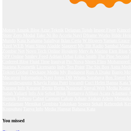
Motors
Anunk Blog
Azur Teknik
Delapan Tujuh
Image Fiver
Kimcel
Store
Zero Modal
Take Ni Bo
Accela Navi
Dframe Works
Hilde Hei
Mundo
Kata Kahama
Salafiyat
Iklan Ceria
W Blogers
Yamato Grace
April WEB
Wani Sinso
Aladde
Slaggert
My Hit Radio
Sambal Mam
Zombie Net
Novo Tech Online
Hojalero
Mery & Marina
Eien Blog
S
SPP Online
Smiley Feed
Adrian Orbai
Erika Smith
The Pine Second
Codered Blog
Fluid Time
Iraqiyat
Pio Nova
Shoes Flins
Mohammed T
Inarima Kosmetik
Licensario
Indy Ten Point
The Six Box
Astra Medi
Tokori Global
Deckape Media
My Budapest
Run A Drake
Banjo Mo
Macaroni
Information Navi
Jones DB
Wisata Surabaya
Bos Travel
Ma
Iswandiesaputra
Khayla Faiza Putri
Iswandi
Cuci Helm Banua
Kata 
Kurang Info
Kurang Berita
Berita Nasional
Sinyal Web
Media Koma
Indah Yuliarti
Info Aja
Sehat Bijak
Bertanya
Afiliasi
Acara
Adaptasi
A
Bentuk
Terburu
Cabut
Cantum
Cakup
Aduan
Ajakan
Adem
Mengaka
Kedalaman
Memikat
Gembira
Yakinkan
Segera
Sekali
Kehendak
Kes
Konsultasi
Tanya Info
Media Hangat
Bahasa Kata
You missed