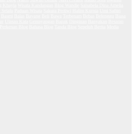
g Khayla
Wisata Kandangan
Blog Wandie
Salsabela Dina Amelia
 Selalu
Paduan Wisata
Sakura Pertiwi
Halim Kurnia
Umi Safitri
Basmi
Balas
Bayang
Beli
Bawa
Terbenam
Bebas
Belenggu
Biasa
ur
Ulasan Kata
Gentayangan
Bapak
Dinginan
Banyakan
Besaran
Perkenan Blog
Bahasa Blog
Tanda Blog
Sepeluh Berita
Media