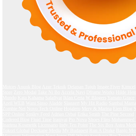
Motors
Anunk Blog
Azur Teknik
Delapan Tujuh
Image Fiver
Kimcel
Store
Zero Modal
Take Ni Bo
Accela Navi
Dframe Works
Hilde Hei
Mundo
Kata Kahama
Salafiyat
Iklan Ceria
W Blogers
Yamato Grace
April WEB
Wani Sinso
Aladde
Slaggert
My Hit Radio
Sambal Mam
Zombie Net
Novo Tech Online
Hojalero
Mery & Marina
Eien Blog
S
SPP Online
Smiley Feed
Adrian Orbai
Erika Smith
The Pine Second
Codered Blog
Fluid Time
Iraqiyat
Pio Nova
Shoes Flins
Mohammed T
Inarima Kosmetik
Licensario
Indy Ten Point
The Six Box
Astra Medi
Tokori Global
Deckape Media
My Budapest
Run A Drake
Banjo Mo
Macaroni
Information Navi
Jones DB
Wisata Surabaya
Bos Travel
Ma