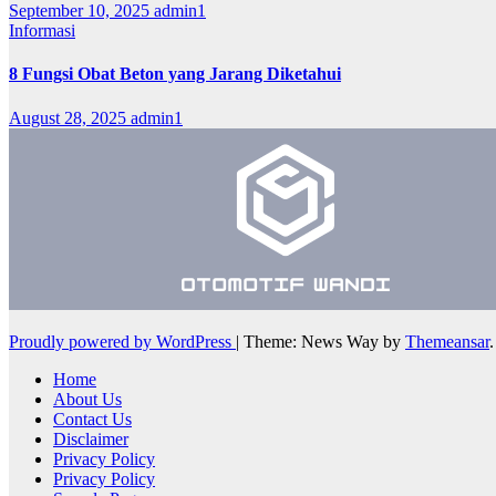
September 10, 2025
admin1
Informasi
8 Fungsi Obat Beton yang Jarang Diketahui
August 28, 2025
admin1
Proudly powered by WordPress
|
Theme: News Way by
Themeansar
.
Home
About Us
Contact Us
Disclaimer
Privacy Policy
Privacy Policy