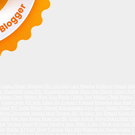
Lanka Phone
Doronix
Hey Go Girl
Lace Mamba
Polliwog Spond
Sub
m
Wadimhiri
Ants INC
Passengers Online
Quoc Dat Travel
Albayt Al-
Islamu Deni
Mehru Blog
Swa Berita
Olivia Toja
Melisa Chaib
Yurora
a
Utama Indo
KP Info
Aidax
Hy Connect
Estenad
Hamakoi
Jasa Buat 
allad
WF Sofiq
Mister Dimitri
Rekonstruksi
Ago Show
Hidup Mulia
C
Mega Tronixing
Segura Host
Tengda Bio
Hooker Tea
Temufi
Kujira F
albi
Joor Joor
Ponto Blog Gue
BC Expo
Article Ways
Dekra Bike
On
cal
Victime Sport
IP Nuts
Otoriyo Seru
Milky Coke
Old & Ado
Gue V
vie
Bocho IO
Clay Dyer
Forestec
Hay Bill
Remont Air
Naoki Arima
J
ta Dunia
Teknob
Trans City
Kang Erik
Mau Mae
Tahfed
Wirk Man
M