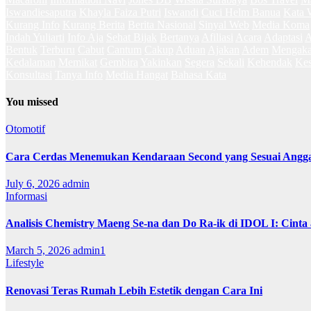
Iswandiesaputra
Khayla Faiza Putri
Iswandi
Cuci Helm Banua
Kata 
Kurang Info
Kurang Berita
Berita Nasional
Sinyal Web
Media Koma
Indah Yuliarti
Info Aja
Sehat Bijak
Bertanya
Afiliasi
Acara
Adaptasi
A
Bentuk
Terburu
Cabut
Cantum
Cakup
Aduan
Ajakan
Adem
Mengaka
Kedalaman
Memikat
Gembira
Yakinkan
Segera
Sekali
Kehendak
Kes
Konsultasi
Tanya Info
Media Hangat
Bahasa Kata
You missed
Otomotif
Cara Cerdas Menemukan Kendaraan Second yang Sesuai Angg
July 6, 2026
admin
Informasi
Analisis Chemistry Maeng Se-na dan Do Ra-ik di IDOL I: Cinta
March 5, 2026
admin1
Lifestyle
Renovasi Teras Rumah Lebih Estetik dengan Cara Ini