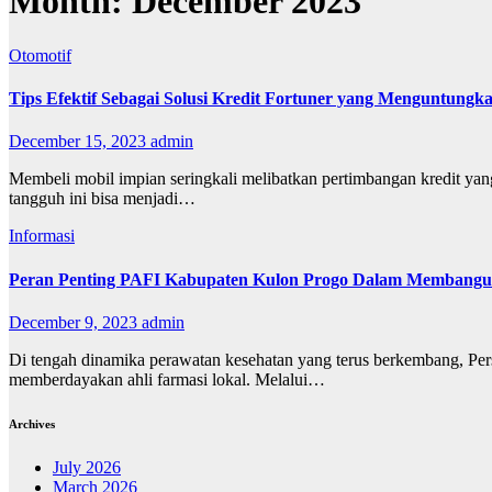
Month:
December 2023
Otomotif
Tips Efektif Sebagai Solusi Kredit Fortuner yang Menguntungk
December 15, 2023
admin
Membeli mobil impian seringkali melibatkan pertimbangan kredit yan
tangguh ini bisa menjadi…
Informasi
Peran Penting PAFI Kabupaten Kulon Progo Dalam Membangun 
December 9, 2023
admin
Di tengah dinamika perawatan kesehatan yang terus berkembang, Per
memberdayakan ahli farmasi lokal. Melalui…
Archives
July 2026
March 2026