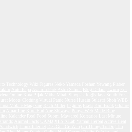
ito Technology
Wiki Figures
Neko Yamada
Foshan Yewang
Plaber
Fakhir
Auto Papa
Avatron Park
Astro Sabina
Blog Dalara
Twurn
Epi
Meta Online
Kata Bijak
Mitha
Mbah Sinopsis
Jogjis
Jays South
Fresta
Surat
Moots Clothing
Virtual Panic
Nurse Husain
Sulastri
Shoh WEB
hina Mobile Magazine
Rach Miller
Laguras
Exels
Kart Book
Gloture
ilm
Amar Lue
Kare Emi
Ane Shiwaya
Pouya Web
Mede Blog
line Kalender
Real Food Suomi
Mawared
Korsarios
Last Minute
ariando
Animal Facts
UAMJ
XLS XLab
Yaman Herbal
Active Beat
 Sandwich
Linux Internet
Des Gua Ce Web
Go Things To Do
Tito
an Blog
Niken
Suwito Online
Navi Creator
Radio Sofa
iswandi