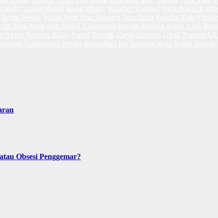
Wandi
Catatan Wandi
Kang Wandi
Wandie Otomotif
Blog Iswandi
Blo
Berita Besok
Sosial Web
Your Blogger
Satu Iklan
Sebelas Kata
Online
dat
Abai
Alun
Alih
Ambil
Akumulasi
Ancam
Angkut
Asing
Arah
Bagi
r
Akses
Anggap
Balas
Ambil
Bentuk
Capai
Unggah
Ubah
Tunggu
Uk
epuluh
Sambungan Media
Konsultasi Ku
Sepuluh Kata
Berita Dingin
aran
 atau Obsesi Penggemar?